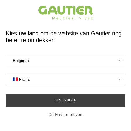
65 jaar reeds een Franse ontwerper en fabrikant
Gautier
Home
Decoratie voor de kinderkamer