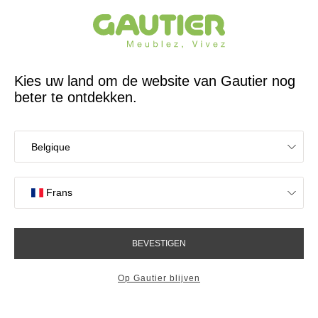
65 jaar reeds een Franse ontwerper en fabrikant
Gautier
Home
Opbergmeubelen
Ladekasten