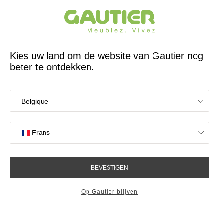
65 jaar reeds een Franse ontwerper en fabrikant
Gautier
Home
Zetels en fauteuils
Condor 4 seater corner sofa
Condor 4 seater corner sofa