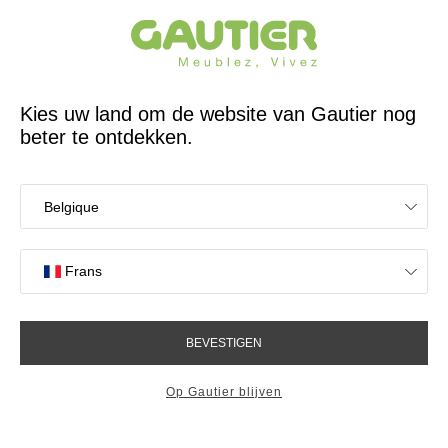
65 jaar reeds een Franse ontwerper en fabrikant
Gautier
Home
Bureaus
Adulis wall shelf
Adulis wall shelf