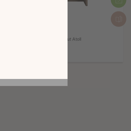
tion en découvrant
ur l’écran de votre
ix !
CATALOGUE 2026
Vaisselier rangement mi-haut Atoll
Plusieurs finitions disponibles