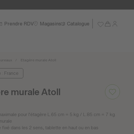
Prendre RDV
Magasins
Catalogue
ureaux
Etagère murale Atoll
e : France
re murale Atoll
aximale pour l'étagère L.65 cm = 5 kg / L.85 cm = 7 kg.
murale
 fixé dans les 2 sens, tablette en haut ou en bas