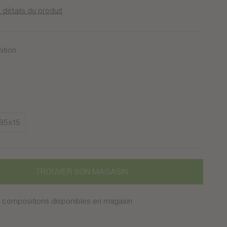
 détails du produit
nition
ré
s
85x15
TROUVER SON MAGASIN
 compositions disponibles en magasin