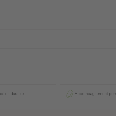
ion Noyer ambré.
s
er de la date d'achat.
rication qui pourrait apparaître sur le produit en usage domestiqu
ction durable
Accompagnement pers
er reconnu défectueux, ou à son échange avec un produit similaire.
sement de dommages-intérêts.
onible) un composant ou un revêtement similaire est proposé.