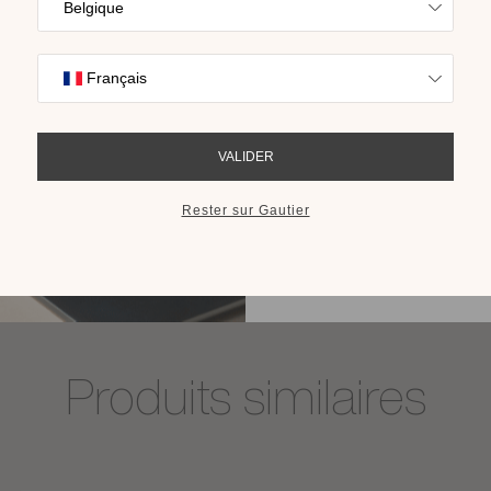
Trouvez l’inspira
nos collections s
cho
RECEVOIR LE 
Buffet 4 portes 1 tiroir Atoll
Plusieurs finitions disponibles
Produits similaires