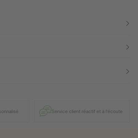
e et intérieur, à l’exclusion des modèles d’exposition.
onnalisé
Service client réactif et à l'écoute