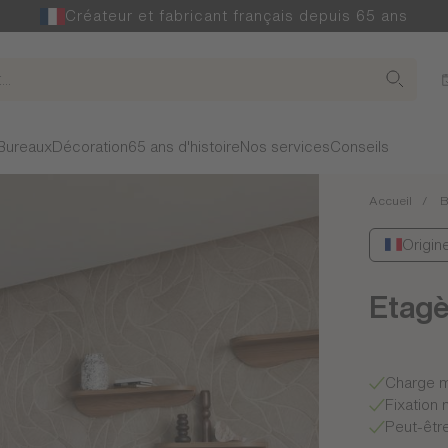
Créateur et fabricant français depuis 65 ans
Bureaux
Décoration
65 ans d'histoire
Nos services
Conseils
Accueil
B
Origin
Etagè
Charge m
Fixation 
Peut-être