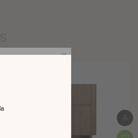
Panneau de particules
es
Meuble à monter soi-même
3kg
L. 65cm * H.14cm * P.21cm
Colis 1 : 21 x 6 x 71 cm (3kg)
z notre
catalogue
l 2026 !