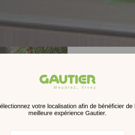
Receve
nouveau 
digita