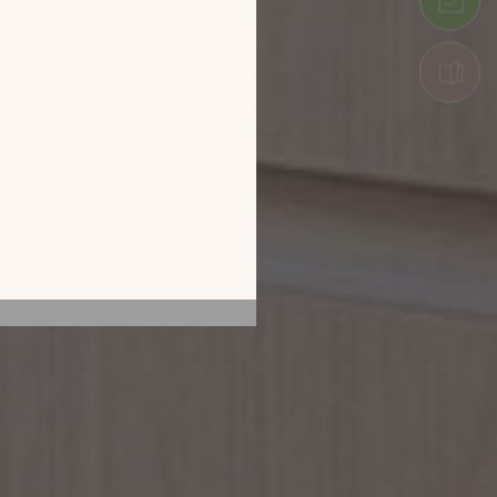
tion en découvrant
ur l’écran de votre
ix !
CATALOGUE 2026