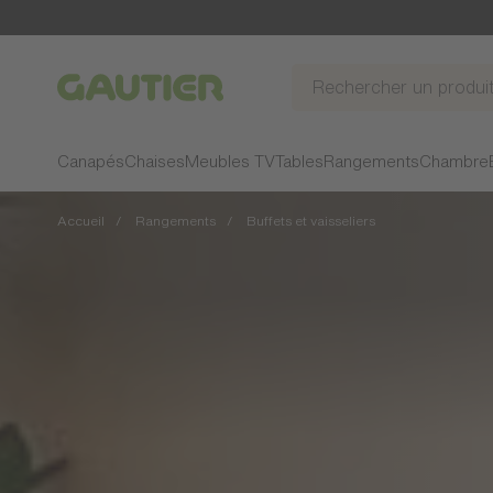
Gautier
Canapés
Chaises
Meubles TV
Tables
Rangements
Chambre
Accueil
Rangements
Buffets et vaisseliers