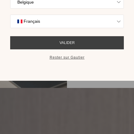
Trouvez l’inspira
nos collections s
cho
RECEVOIR LE 