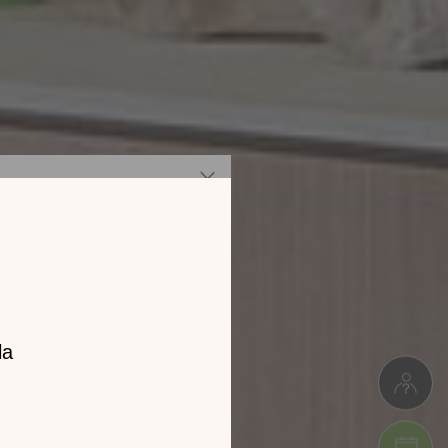
z notre
catalogue
l 2026 !