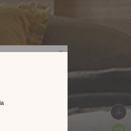
z notre
catalogue
l 2026 !