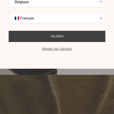
Trouvez l’inspira
nos collections s
cho
RECEVOIR LE 