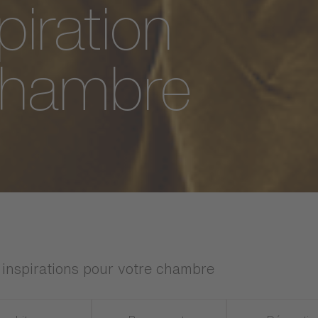
piration
 chambre