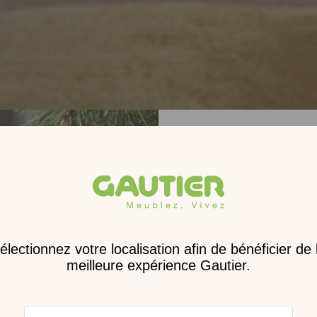
Receve
nouveau 
digita