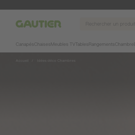
Gautier
Canapés
Chaises
Meubles TV
Tables
Rangements
Chambre
Accueil
Idées déco Chambres